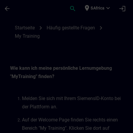
Skip To Main Content
Page Loaded
place
expand_more
arrow_back
search
login
SAfrica
My Training | SITRAIN
chevron_right
chevron_right
Startseite
Häufig gestellte Fragen
My Training
Wie kann ich meine persönliche Lernumgebung
"MyTraining" finden?
Melden Sie sich mit Ihrem SiemensID-Konto bei
der Plattform an.
Auf der Welcome Page finden Sie rechts einen
Bereich "My Training". Klicken Sie dort auf