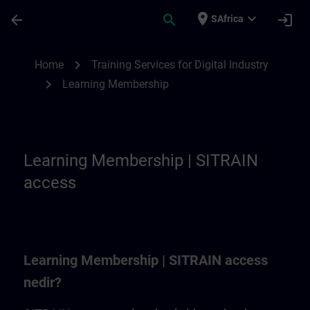
Skip To Main Content
Page Loaded
place
expand_more
arrow_back
search
login
SAfrica
Learning Membership | SITRAIN
chevron_right
Home
Training Services for Digital Industry
chevron_right
Learning Membership
Learning Membership | SITRAIN
access
Learning Membership | SITRAIN access
nedir?