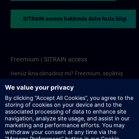
SITRAIN access hakkında daha fazla bilgi
Freemium | SITRAIN access
Henüz ikna olmadınız mı? Freemium, seçilmiş
web tabanlı eğitimler ve SITRAIN access
kurslarını tanıma yerinizdir. Ücretsizdir –
Learning Membership'ne gerek yok!
Deneyin Freemium | SITRAIN access