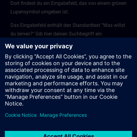
Dort findest du ein Eingabefeld, das von einem grünen
Lupensymbol umgeben ist.
Das Eingabefeld enthält den Standardtext "Was willst
du lernen?" Gib hier deinen Suchbegriff ein.
Klicke auf die Lupe, um den Suchvorgang zu starten.