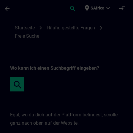
Skip To Main Content
Page Loaded
place
expand_more
arrow_back
search
login
SAfrica
Freie Suche | SITRAIN
chevron_right
chevron_right
Startseite
Häufig gestellte Fragen
Freie Suche
Wo kann ich einen Suchbegriff eingeben?
Egal, wo du dich auf der Plattform befindest, scrolle
ganz nach oben auf der Website.