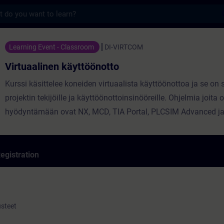
s
n käyttöönotto - Training - Training - Prof
Learning Event - Classroom
DI-VIRTCOM
Virtuaalinen käyttöönotto
Kurssi käsittelee koneiden virtuaalista käyttöönottoa ja se on
projektin tekijöille ja käyttöönottoinsinööreille. Ohjelmia joita o
hyödyntämään ovat NX, MCD, TIA Portal, PLCSIM Advanced ja
egistration
usteet