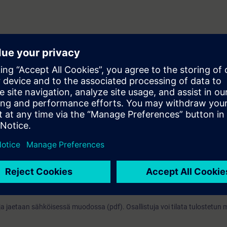
IM Advanced, SIMIT ja NX MCD ohjelmien välillä
CSIM Advanced, SIMIT ja NX MCD ohjelmien avulla
dustry 4.0 - discover the possibilities.
nittelun, käyttöönoton ja tuotannon tuottavuutta simulointien avulla.
omaatio-ohjemat voidaan suunnitella ja virheet korjata pitkälti jo ennen 
niikkasuunnittelun väliseen maaperään. Parasta olisi jos samalla kurssil
puolilta. Kurssilla on suuri hyöty automaatio-osaamisesta ja TIA-Portal o
uunnittelusta.
ja jaetaan sähköisessä muodossa (pdf). Osallistuja voi tilata tulostetun