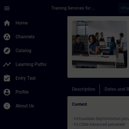
Skip To Main Content
Page Loaded
menu
Training Services for Digital Industries
Course - Virtuaaline
home
Home
group_work
Channels
explore
Catalog
timeline
Learning Paths
assignment_turned_in
Entry Test
Description
Dates and R
account_circle
Profile
Content
info
About Us
- Virtuaalisen käyttöönoton per
- PLCSIM Advanced perusteet