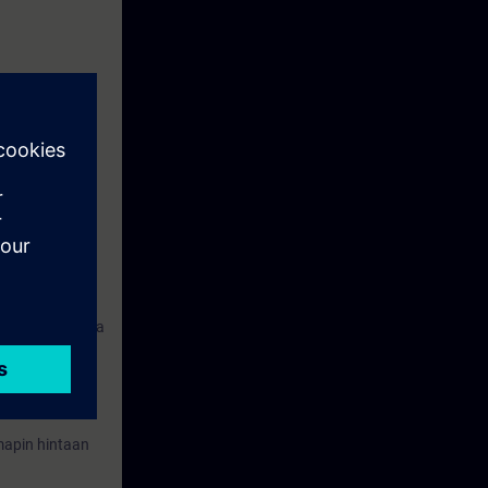
varsinaista
la olisi samasta
hjelmiston
 mapin hintaan