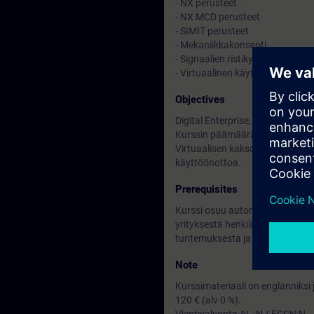
- NX perusteet
- NX MCD perusteet
- SIMIT perusteet
- Mekaniikkakonsepti
- Signaalien ristikytkentä PLCS
- Virtuaalinen käyttöönotto PL
Objectives
Digital Enterprise, Your Way to In
Kurssin päämäärä on lisätä suun
Virtuaalisen kaksosen avulla aut
käyttöönottoa.
Prerequisites
Kurssi osuu automaatio- ja meka
yrityksestä henkilö molemmilta 
tuntemuksesta ja toisaalta 3D s
Note
Kurssimateriaali on englanniksi 
120 € (alv 0 %).