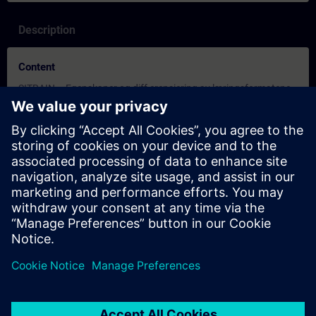
Description
Content
SITRAIN – Egenskaper og diff erensiering av læringsformatene