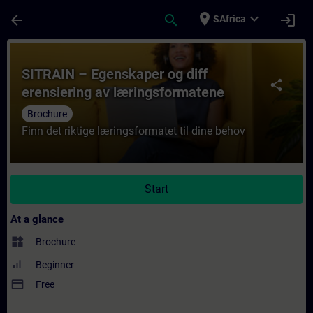
Skip To Main Content
Page Loaded
place
expand_more
arrow_back
search
login
SAfrica
Course - SITRAIN – Egenskaper og diff ere
SITRAIN – Egenskaper og diff
share
erensiering av læringsformatene
Brochure
Finn det riktige læringsformatet til dine behov
Start
At a glance
widgets
Brochure
Beginner
payment
Free