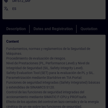
sell
DR-S12_SAF
translate
ES
Description
Dates and Registration
Quotation
Content
Fundamentos, normas y reglamentos de la Seguridad de
Máquinas.
Procedimiento de evaluación de riesgos.
Nivel de Prestaciones (PL, Performance Level) y Nivel de
Integridad de Seguridad (SIL, Safety Integrity Level).
Safety Evaluation Tool (SET) para la evaluación de PL y SIL.
Parametrización mediante Startdrive en TIA Portal:
Funciones de seguridad integradas (Safety Integrated) básicas
y extendidas de SINAMICS S120.
Control de las funciones de seguridad integradas del
accionamiento mediante SIMATIC F-CPU y PROFIsafe.
Efecto de los ajustes del control en lazo cerrado y de la energía
cinética de un eje sobre las funciones de seguridad.