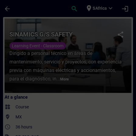
Skip To Main Content
Page Loaded
place
expand_more
arrow_back
search
login
SAfrica
Course - SINAMICS G/S SAFETY - Training 
SINAMICS G/S SAFETY
share
Learning Event - Classroom
Dirigido a personal técnico en áreas de
mantenimiento, servicio y proyectos, con experiencia
previa con máquinas eléctricas y accionamientos,
para el diagnóstico, in...
More
At a glance
widgets
Course
where_to_vote
MX
access_time
36 hours