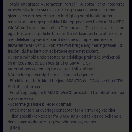
Totally Integrated Automation Portal (TIA-portal) er et integreret
arbejdsmiljø for SIMATIC STEP 7 og SIMATIC WinCC. Kurset
giver viden om, hvordan man hurtigt og nemt konfigurerer
maskin- og anlægsspecifikke HMI-opgaver ved hjælp af SIMATIC
WinCC-softwaren baseret på TIA-portalen. Du vil lære at designe
og arbejde med grafiske billeder. Du vil desuden lære at arkivere
meddelelser og værdier samt designe og implementere de
tilsvarende arkiver. Du kan effektivt bruge engineering-fasen ud
fra det, du har lært om at betjene systemet sikkert.
Kursets indhold understøttes af adskillige praktiske øvelser på
en anlægsmodel. Den består af et SIMATIC S7-
automationssystem og forskellige HMI-stationer.
Når du har gennemført kurset, kan du følgende:
- Effektivt og driftsikkert betjene SIMATIC WinCC baseret på "TIA
Portal"-platformen
- Forstå og redigere SIMATIC WinCC-projekter til applikationer på
maskinniveau
- Udforme grafiske billeder optimalt
- Implementere arkiveringskoncepter for alarmer og værdier
- Tilgå specifikke værdier fra SIMATIC S7 og få vist og behandle
dem i operatørkontrol- og overvågningssystemet
- (HMI)