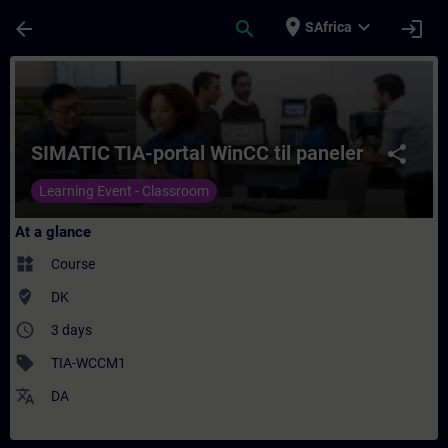
Skip To Main Content
Page Loaded
place
expand_more
arrow_back
search
login
SAfrica
Course - SIMATIC TIA-portal WinCC til pane
SIMATIC TIA-portal WinCC til paneler
share
Learning Event - Classroom
At a glance
widgets
Course
where_to_vote
DK
access_time
3 days
sell
TIA-WCCM1
translate
DA