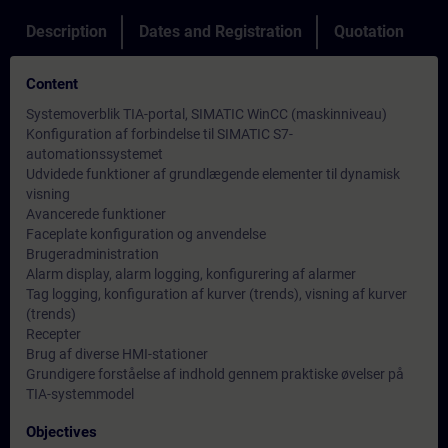
Description
Dates and Registration
Quotation
Content
Systemoverblik TIA-portal, SIMATIC WinCC (maskinniveau)
Konfiguration af forbindelse til SIMATIC S7-
automationssystemet
Udvidede funktioner af grundlægende elementer til dynamisk
visning
Avancerede funktioner
Faceplate konfiguration og anvendelse
Brugeradministration
Alarm display, alarm logging, konfigurering af alarmer
Tag logging, konfiguration af kurver (trends), visning af kurver
(trends)
Recepter
Brug af diverse HMI-stationer
Grundigere forståelse af indhold gennem praktiske øvelser på
TIA-systemmodel
Objectives