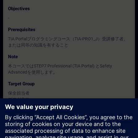
Objectives
-
Prerequisites
TIA Portalプログラミングコース（TIA-PRO1_J）受講修了者、
または同等の知識を有すること
Note
本コースではSTEP7 Professional (TIA Portal) とSafety
Advancedを使用します。
Target Group
保全担当者
プログラマー
設計者
Dates And Registration