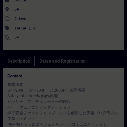
widgets
Course
where_to_vote
JP
access_time
2 days
sell
TIA-SAFETY
translate
JA
Description
Dates and Registration
Content
規格概要
S7-1200F、S7-1500F、ET200SP F 製品概要
Safety Integratedの動作原理
センサー、アクチュエーターの配線
ハードウェアコンフィグレーション
標準安全ファンクションブロックを使用した安全プログラムの
プログラミング
PN/PNカプラによるフェイルセーフコミュニケーション