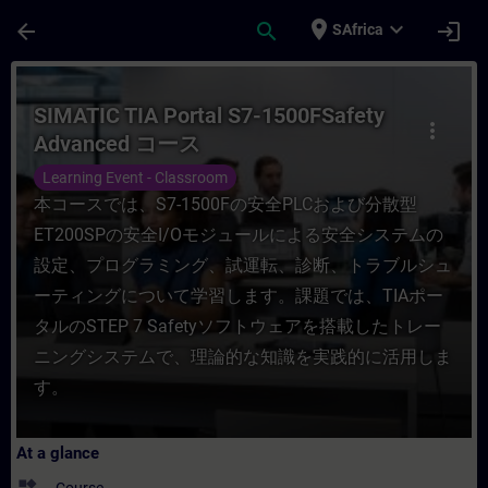
Skip To Main Content
Page Loaded
place
expand_more
arrow_back
search
login
SAfrica
Course - SIMATIC TIA Portal S7-1500FSaf
SIMATIC TIA Portal S7-1500FSafety
more_vert
Advanced コース
Learning Event - Classroom
本コースでは、S7-1500Fの安全PLCおよび分散型
ET200SPの安全I/Oモジュールによる安全システムの
設定、プログラミング、試運転、診断、トラブルシュ
ーティングについて学習します。課題では、TIAポー
タルのSTEP 7 Safetyソフトウェアを搭載したトレー
ニングシステムで、理論的な知識を実践的に活用しま
す。
At a glance