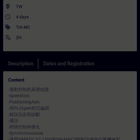
where_to_vote
TW
access_time
4 days
sell
TIA-MC
translate
ZH
Description
Dates and Registration
Content
-運動控制的基礎知識
-SpeedAxis
-PositioningAxis
-用PLCopen程式編寫
-錯誤訊息和診斷
-通訊
-閉環控制和優化
-SynchronousAxis
-運用SIMATIC S7-1500和SINAMICS驅動設備進行實機練習