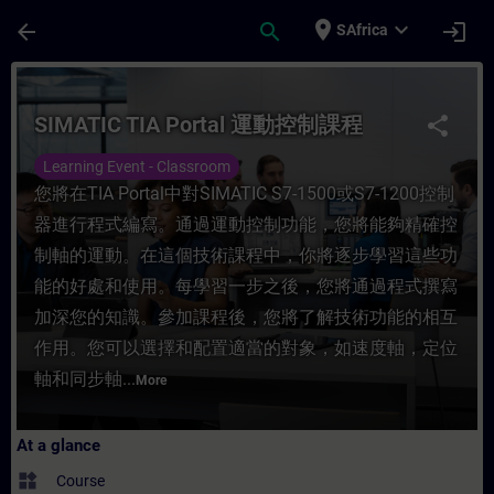
Skip To Main Content
Page Loaded
place
expand_more
arrow_back
search
login
SAfrica
Course - SIMATIC TIA Portal 運動控制課程 - Tr
SIMATIC TIA Portal 運動控制課程
share
Learning Event - Classroom
您將在TIA Portal中對SIMATIC S7-1500或S7-1200控制
器進行程式編寫。通過運動控制功能，您將能夠精確控
制軸的運動。在這個技術課程中，你將逐步學習這些功
能的好處和使用。每學習一步之後，您將通過程式撰寫
加深您的知識。參加課程後，您將了解技術功能的相互
作用。您可以選擇和配置適當的對象，如速度軸，定位
軸和同步軸...
More
At a glance
widgets
Course