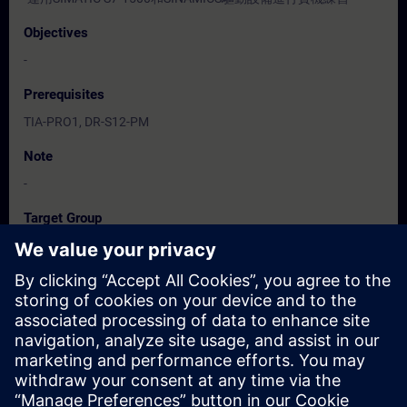
Objectives
-
Prerequisites
TIA-PRO1, DR-S12-PM
Note
-
Target Group
程式設計人員, 調機/試俥工程人員
Dates And Registration
Currently, no events available
Add yourself to the course request list and you will be notified
when new dates become available.