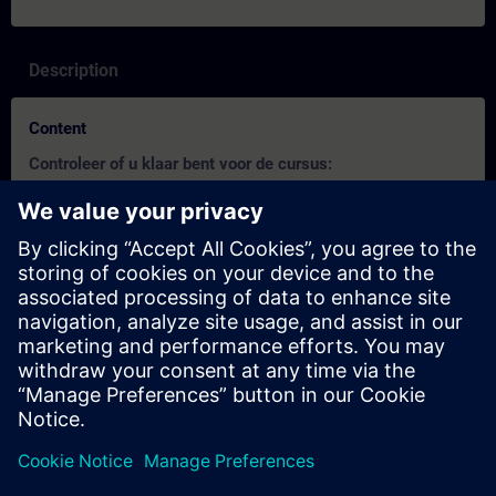
Description
Content
Controleer of u klaar bent voor de cursus:
Deze test helpt u om erachter te komen of u over de vereiste
basiskennis beschikt.
De test heeft
20 vragen
.
Er is
geen tijdslimiet
.
Als u
meer dan 70% correct
antwoordt, bent u klaar om
aan de cursus deel te nemen.
Als u
minder dan 70%
scoort, raden wij u aan de cursus
SIMATIC S7 Servicetraining 2
(ST-SERV2) te volgen om
uw basis op te bouwen.