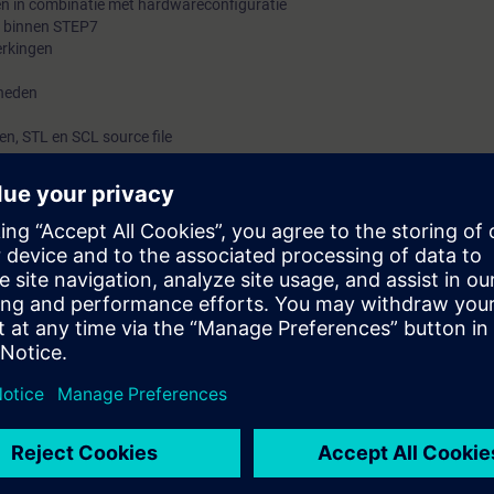
en in combinatie met hardwareconfiguratie
en binnen STEP7
erkingen
kheden
n, STL en SCL source file
igheden die in de cursus SIMATIC S7 Systeemcursus 1A+1B "Classic" zijn
n de programmastructuur van SIMATIC S7-systemen. Tevens kunt u mee
enteren en in bedrijfstellen.
e SIMATIC S7 systeemcursus 1A en 1B "Classic" zijn opgedaan.