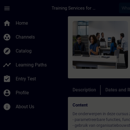
Skip To Main Content
Page Loaded
menu
Training Services for Digital Industries
Course - Siemens SI
home
Home
group_work
Channels
explore
Catalog
timeline
Learning Paths
assignment_turned_in
Entry Test
Description
Dates and R
account_circle
Profile
Content
info
About Us
De onderwerpen in deze cursus z
- parametreerbare functies, fu
- gebruik van organisatiebouws