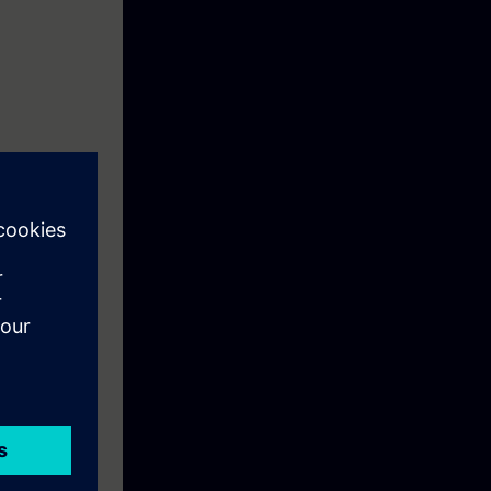
 opgedaan.
r complexe