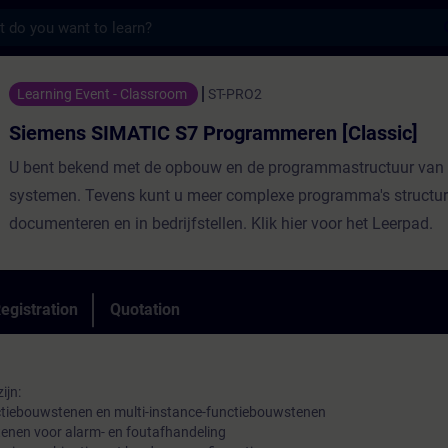
s
MATIC S7 Programmeren [Classic] - Trainin
Learning Event - Classroom
ST-PRO2
Siemens SIMATIC S7 Programmeren [Classic]
U bent bekend met de opbouw en de programmastructuur van
systemen. Tevens kunt u meer complexe programma's structur
documenteren en in bedrijfstellen. Klik hier voor het Leerpad.
egistration
Quotation
ijn:
nctiebouwstenen en multi-instance-functiebouwstenen
tenen voor alarm- en foutafhandeling