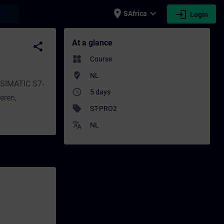
place
expand_more
login
earch
SAfrica
Login
g - Training - Professional development |
At a glance
share
widgets
Course
where_to_vote
NL
 SIMATIC S7-
access_time
5 days
eren,
sell
ST-PRO2
translate
NL