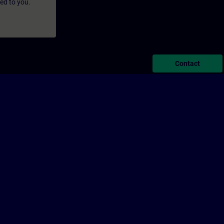
led to you.
Contact
porate Information
Cookie Notice
Terms of Use & Privacy Policy