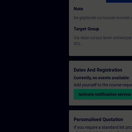
Note
De geplande cursussen kunnen a
Target Group
Via deze cursus leren ontwerper
SCL.
Dates And Registration
Currently, no events available
Add yourself to the course reque
Activate notification service
Personalised Quotation
If you require a standard list pr