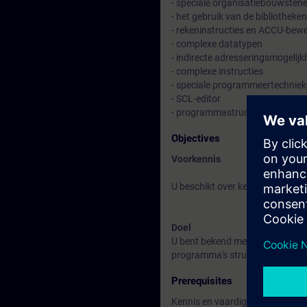
- speciale organisatiebouwsten
- het gebruik van de bibliothek
- rekeninstructies en ACCU-bew
- complexe datatypen
- indirecte adresseringsmogelij
- complexe instructies
- speciale programmeertechnieke
- SCL-editor
- programmastructuren.
Objectives
Voorkennis
U beschikt over kennis en vaard
Doel
U bent bekend met de opbouw e
programma's structureren, docum
Prerequisites
Kennis en vaardigheden die in d