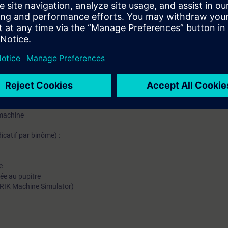
xxD-P1 ou avoir un niveau équivalent est indispensable pour atteindre les o
mation SITRAIN : 11 93 00 205 93
t au quotidien des missions techniques auprès des entreprises, formés et 
uivi et une actualisation de leurs compétences théoriques, pratiques, et
vanced
rs :
 machine
icatif par binôme) :
e
ée au pupitre
RIK Machine Simulator)