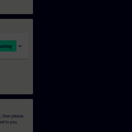
expand_more
aining
t, then please
led to you.