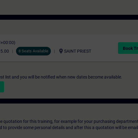
C+00:00)
Book Tr
location_on
35.00
8 Seats Available
SAINT PRIEST
st list and you will be notified when new dates become available.
ice quotation for this training, for example for your purchasing departmen
eed to provide some personal details and after this a quotation will be emai