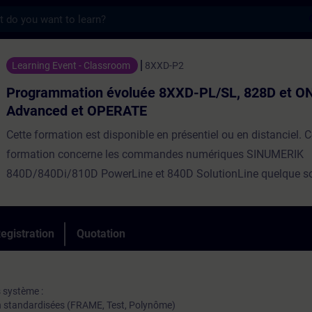
s
ion évoluée 8XXD-PL/SL, 828D et ONE : IH
Learning Event - Classroom
8XXD-P2
Programmation évoluée 8XXD-PL/SL, 828D et ON
Advanced et OPERATE
Cette formation est disponible en présentiel ou en distanciel. C
formation concerne les commandes numériques SINUMERIK
840D/840Di/810D PowerLine et 840D SolutionLine quelque soit
Homme Machine (IHM). Elle permet aux programmeurs et tech
méthodes sur machine-outils d'exploiter les fonctions évoluée
propre à SIEMENS et disponibles sur les CN.Répartition30% Th
egistration
Quotation
PratiqueParticipants max8Evaluation des acquisOuiEligible C
ⓘNonCertificationNon
s système :
on standardisées (FRAME, Test, Polynôme)