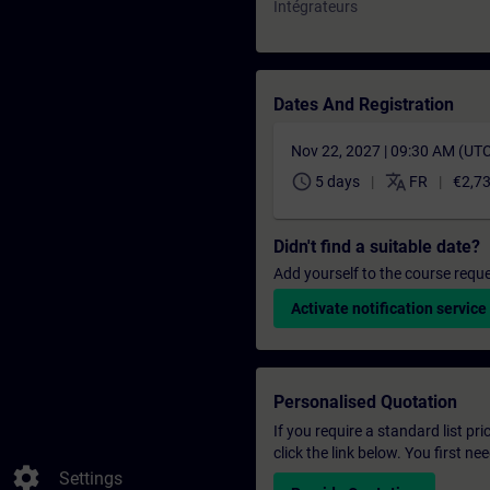
Intégrateurs
Dates And Registration
Nov 22, 2027 | 09:30 AM (UT
schedule
translate
5 days
FR
€2,7
Didn't find a suitable date?
Add yourself to the course reque
Activate notification service
Personalised Quotation
If you require a standard list pr
click the link below. You first n
settings
Settings