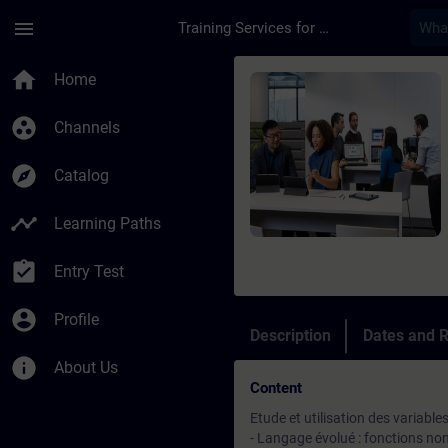
Skip To Main Content
Page Loaded
menu
Training Services for Digital Industries
Course - Programmat
home
Home
group_work
Channels
explore
Catalog
timeline
Learning Paths
assignment_turned_in
Entry Test
account_circle
Profile
Description
Dates and R
info
About Us
Content
Etude et utilisation des variable
- Langage évolué : fonctions n