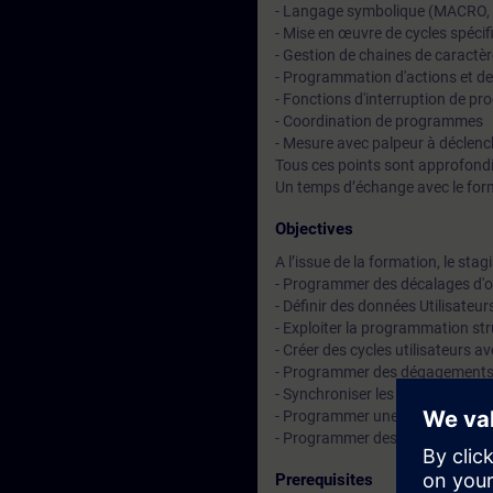
- Langage symbolique (MACRO,
- Mise en œuvre de cycles spécif
- Gestion de chaines de caractè
- Programmation d'actions et d
- Fonctions d'interruption de 
- Coordination de programmes
- Mesure avec palpeur à déclen
Tous ces points sont approfondi
Un temps d’échange avec le for
Objectives
A l’issue de la formation, le stag
- Programmer des décalages d'o
- Définir des données Utilisate
- Exploiter la programmation st
- Créer des cycles utilisateurs 
- Programmer des dégagements
- Synchroniser les programmes 
- Programmer une prise de cotes
- Programmer des tâches d'au
Prerequisites