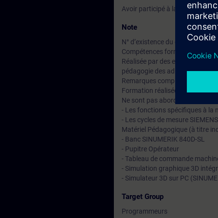
Avoir participé à la formation 8
Note
N° d’existence du centre de for
Compétences formateur :
Réalisée par des experts assuran
pédagogie des adultes avec un s
Remarques complémentaires :
Formation réalisée sur IHM Ad
Ne sont pas abordés dans ce cou
- Les fonctions spécifiques à la
- Les cycles de mesure SIEMENS
Matériel Pédagogique (à titre ind
- Banc SINUMERIK 840D-SL
- Pupitre Opérateur
- Tableau de commande machin
- Simulation graphique 3D intégr
- Simulateur 3D sur PC (SINUME
Target Group
Programmeurs