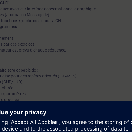
 GUD)
iques avec leur interface conversationnelle graphique
res (Journal ou Messagerie)
e fonctions synchrones dans la CN
programmes
chement
s par des exercices.
mateur est prévu à chaque séquence.
iaire sera capable de :
rigine pour des repères orientés (FRAMES)
urs (GUD/LUD)
ructurée
avec paramètres
 d'urgence
pour plusieurs groupes d'axes (CANAUX)
 A la volée avec un palpeur à déclenchement
tomatisme dans la CN (ACTIONS SYNCHRONES)