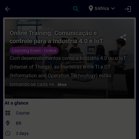
Skip To Main Content
Page Loaded
place
expand_more
arrow_back
search
login
SAfrica
Course - Online Training: Comunicação e co
Online Training: Comunicação e
share
controle para a Industria 4.0 e IoT
Learning Event - Online
Com desenvolvimentos como a Indústria 4.0 ou o IoT
(Internet of Things), as fronteiras entre TI e OT
(Information and Operation Technology) estão
tornando-se cada ve...
More
At a glance
widgets
Course
where_to_vote
BR
access_time
3 days