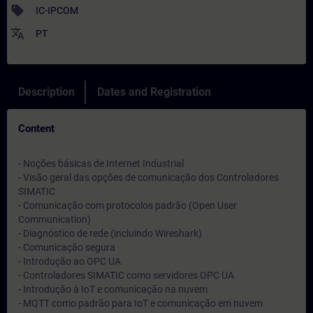
sell
IC-IPCOM
translate
PT
Description
Dates and Registration
Content
- Noções básicas de Internet Industrial
- Visão geral das opções de comunicação dos Controladores
SIMATIC
- Comunicação com protocolos padrão (Open User
Communication)
- Diagnóstico de rede (incluindo Wireshark)
- Comunicação segura
- Introdução ao OPC UA
- Controladores SIMATIC como servidores OPC UA
- Introdução à IoT e comunicação na nuvem
- MQTT como padrão para IoT e comunicação em nuvem