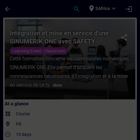
Skip To Main Content
Page Loaded
place
expand_more
arrow_back
search
login
SAfrica
Course - Intégration et mise en service d
Intégration et mise en service d'une
share
SINUMERIK ONE avec SAFETY
Integrated
Learning Event - Classroom
Cette formation concerne les commandes numériques
SINUMERIK ONE.Elle permet d’acquérir les
connaissances nécessaires à l'intégration et à la mise
en service de ce ty...
More
At a glance
widgets
Course
where_to_vote
FR
access_time
10 days