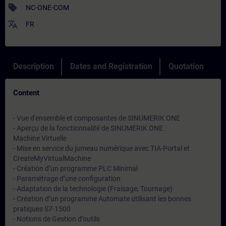
sell
NC-ONE-COM
translate
FR
Description
Dates and Registration
Quotation
Content
- Vue d'ensemble et composantes de SINUMERIK ONE
- Aperçu de la fonctionnalité de SINUMERIK ONE
Machine Virtuelle
- Mise en service du jumeau numérique avec TIA-Portal et
CreateMyVirtualMachine
- Création d’un programme PLC Minimal
- Paramétrage d’une configuration
- Adaptation de la technologie (Fraisage, Tournage)
- Création d’un programme Automate utilisant les bonnes
pratiques S7-1500
- Notions de Gestion d’outils