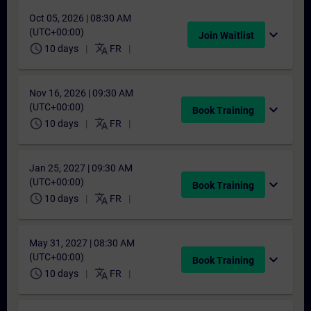
Oct 05, 2026 | 08:30 AM
(UTC+00:00)
expand_more
Join Waitlist
schedule
translate
10 days
FR
Nov 16, 2026 | 09:30 AM
(UTC+00:00)
expand_more
Book Training
schedule
translate
10 days
FR
Jan 25, 2027 | 09:30 AM
(UTC+00:00)
expand_more
Book Training
schedule
translate
10 days
FR
May 31, 2027 | 08:30 AM
(UTC+00:00)
expand_more
Book Training
schedule
translate
10 days
FR