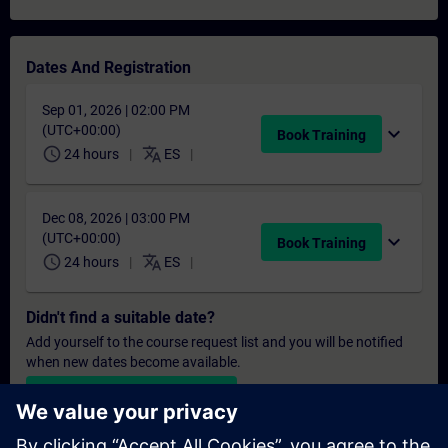
Dates And Registration
Sep 01, 2026 | 02:00 PM
(UTC+00:00)
expand_more
Book Training
schedule
translate
24 hours
ES
Dec 08, 2026 | 03:00 PM
(UTC+00:00)
expand_more
Book Training
schedule
translate
24 hours
ES
Didn't find a suitable date?
Add yourself to the course request list and you will be notified
when new dates become available.
Activate notification service