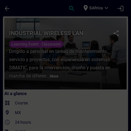
Skip To Main Content
Page Loaded
place
expand_more
arrow_back
search
login
SAfrica
Course - INDUSTRIAL WIRELESS LAN - Train
INDUSTRIAL WIRELESS LAN
share
Learning Event - Classroom
Dirigido a personal en tareas de mantenimiento,
servicio y proyectos, con experiencia en sistemas
SIMATIC, para la intervención, diseño y puesta en
marcha de diferen...
More
At a glance
widgets
Course
where_to_vote
MX
access_time
24 hours