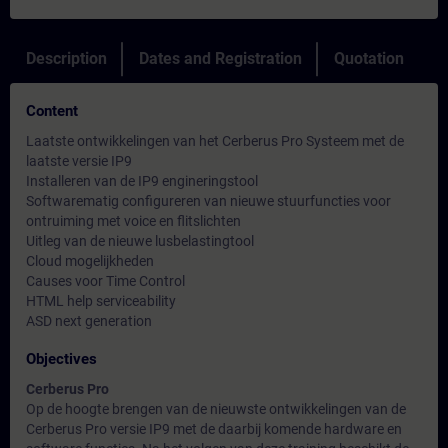
Description
Dates and Registration
Quotation
Content
Laatste ontwikkelingen van het Cerberus Pro Systeem met de
laatste versie IP9
Installeren van de IP9 engineringstool
Softwarematig configureren van nieuwe stuurfuncties voor
ontruiming met voice en flitslichten
Uitleg van de nieuwe lusbelastingtool
Cloud mogelijkheden
Causes voor Time Control
HTML help serviceability
ASD next generation
Objectives
Cerberus Pro
Op de hoogte brengen van de nieuwste ontwikkelingen van de
Cerberus Pro versie IP9 met de daarbij komende hardware en