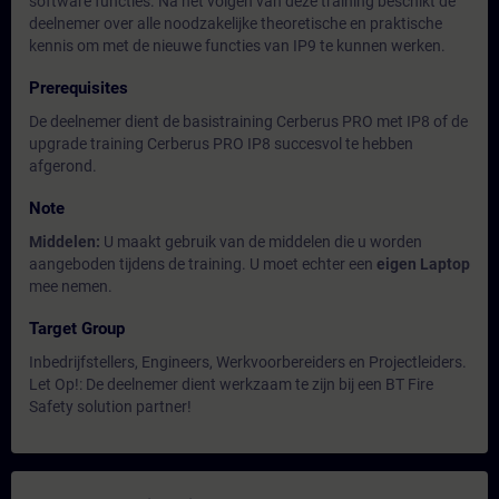
software functies. Na het volgen van deze training beschikt de
deelnemer over alle noodzakelijke theoretische en praktische
kennis om met de nieuwe functies van IP9 te kunnen werken.
Prerequisites
De deelnemer dient de basistraining Cerberus PRO met IP8 of de
upgrade training Cerberus PRO IP8 succesvol te hebben
afgerond.
Note
Middelen:
U maakt gebruik van de middelen die u worden
aangeboden tijdens de training. U moet echter een
eigen Laptop
mee nemen.
Target Group
Inbedrijfstellers, Engineers, Werkvoorbereiders en Projectleiders.
Let Op!: De deelnemer dient werkzaam te zijn bij een BT Fire
Safety solution partner!