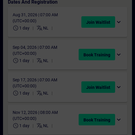
Dates And Registration
Aug 31, 2026 | 07:00 AM
(UTC+00:00)
expand_more
Join Waitlist
schedule
translate
1 day
NL
Sep 04, 2026 | 07:00 AM
(UTC+00:00)
expand_more
Book Training
schedule
translate
1 day
NL
Sep 17, 2026 | 07:00 AM
(UTC+00:00)
expand_more
Join Waitlist
schedule
translate
1 day
NL
Nov 12, 2026 | 08:00 AM
(UTC+00:00)
expand_more
Book Training
schedule
translate
1 day
NL