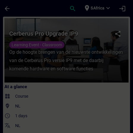
Skip To Main Content
Page Loaded
place
expand_more
arrow_back
search
login
SAfrica
Course - Cerberus Pro Upgrade IP9 - Train
Cerberus Pro Upgrade IP9
share
Learning Event - Classroom
Op de hoogte brengen van de nieuwste ontwikkelingen
van de Cerberus Pro versie IP9 met de daarbij
komende hardware en software functies
At a glance
widgets
Course
where_to_vote
NL
access_time
1 days
translate
NL