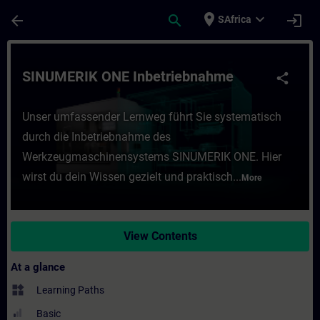
Skip To Main Content
Page Loaded
place
expand_more
arrow_back
search
login
SAfrica
Course - SINUMERIK ONE Inbetriebnahme - 
SINUMERIK ONE Inbetriebnahme
share
Unser umfassender Lernweg führt Sie systematisch
durch die Inbetriebnahme des
Werkzeugmaschinensystems SINUMERIK ONE. Hier
wirst du dein Wissen gezielt und praktisch...
More
View Contents
At a glance
widgets
Learning Paths
Basic