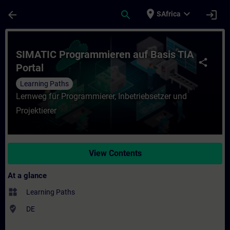
Skip To Main Content
Page Loaded
place
expand_more
arrow_back
search
login
SAfrica
Course - SIMATIC Programmieren auf Basis 
SIMATIC Programmieren auf Basis TIA
share
Portal
Learning Paths
Lernweg für Programmierer, Inbetriebsetzer und
Projektierer
View Contents
At a glance
widgets
Learning Paths
where_to_vote
DE