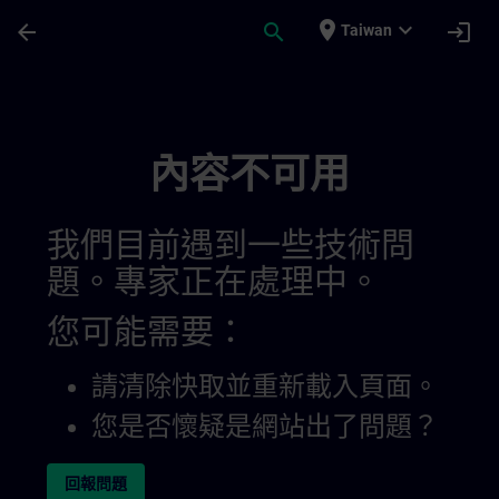
頁面已載入
跳至主要內容
place
expand_more
arrow_back
search
login
Taiwan
內容不可用
我們目前遇到一些技術問
題。專家正在處理中。
您可能需要：
請清除快取並重新載入頁面。
您是否懷疑是網站出了問題？
回報問題