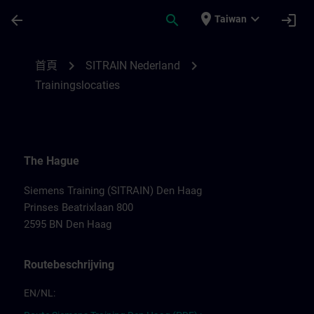
頁面已載入
跳至主要內容
place
expand_more
arrow_back
search
login
Taiwan
Trainingslocaties van SITRAIN Nederland 
chevron_right
chevron_right
首頁
SITRAIN Nederland
Trainingslocaties
The Hague
Siemens Training (SITRAIN) Den Haag
Prinses Beatrixlaan 800
2595 BN Den Haag
Routebeschrijving
EN/NL: