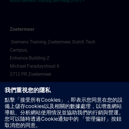
Route Siemens Training Den Haag (PDF) >
Zoetermeer
Siemens Training Zoetermeer, Dutch Tech
Campus,
Entrance Building Z
Michael Faradaystraat 6
2712 PR Zoetermeer
Routebeschrijving
NL:
Routebeschrijving DTC nieuwe locatie Zoetermeer
(PDF) >