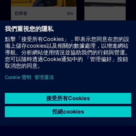
初學者
3m
SITRAIN – Characteristics
Learning Event
and differentiation of the
learning formats
Find the right learning format for
這是要在最短時間內達成特定
your needs
標的最佳選擇。
手冊
頻道
© Siemens AG 2026
home
group_work
explore
timeline
more_horiz
Corporate Information
Cookie Notice
使用條款& 隱私權政策
首頁
頻道
目錄
學習路徑
更多
聯絡