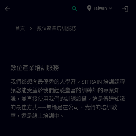
頁面已載入
跳至主要內容
place
expand_more
arrow_back
search
login
Taiwan
數位產業培訓服務 | SITRAIN
chevron_right
首頁
數位產業培訓服務
數位產業培訓服務
我們都想向最優秀的人學習。SITRAIN 培訓課程
讓您能受益於我們經驗豐富的訓練師的專業知
識，並直接使用我們的訓練設備。這是傳達知識
的最佳方式——無論是在公司、我們的培訓教
室，還是線上培訓中。