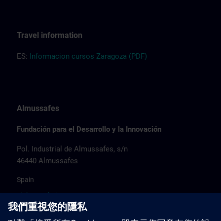
Travel information
ES:
Informacion cursos Zaragoza (PDF)
Almussafes
Fundación para el Desarrollo y la Innovación
Pol. Industrial de Almussafes, s/n
46440 Almussafes
Spain
Link to website >
Hotel recommendation