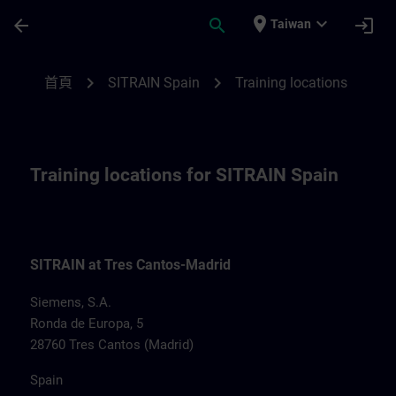
頁面已載入
跳至主要內容
place
expand_more
arrow_back
search
login
Taiwan
Training locations for SITRAIN Spain | SI
chevron_right
chevron_right
首頁
SITRAIN Spain
Training locations
Training locations for SITRAIN Spain
SITRAIN at Tres Cantos-Madrid
Siemens, S.A.
Ronda de Europa, 5
28760 Tres Cantos (Madrid)
Spain