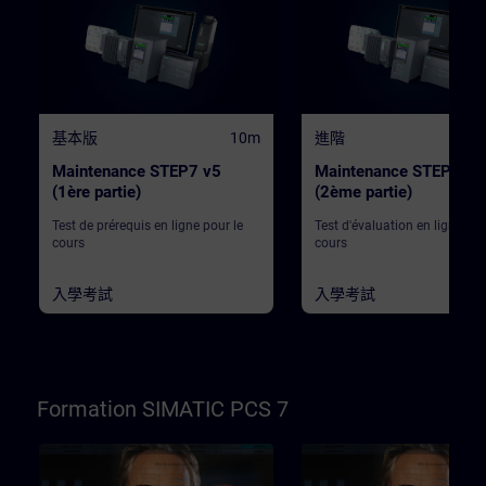
基本版
10m
進階
Maintenance STEP7 v5
Maintenance STEP7 v5
(1ère partie)
(2ème partie)
Test de prérequis en ligne pour le
Test d'évaluation en ligne pou
cours
cours
入學考試
入學考試
Formation SIMATIC PCS 7