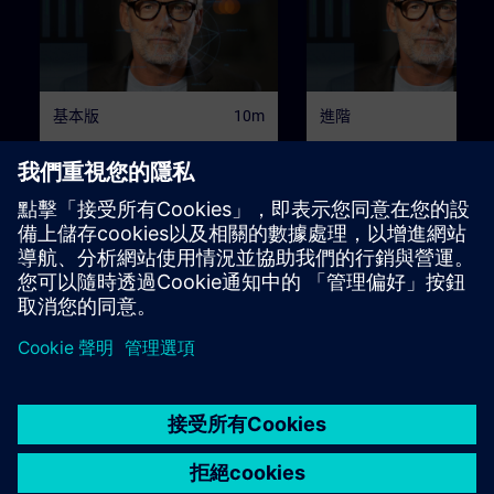
基本版
10m
進階
Cours sur le système
Ingénierie de SIMATIC
SIMATIC PCS 7
7 AS
Test de prérequis en ligne pour le
Test de prérequis en ligne pou
cours
cours
入學考試
入學考試
© Siemens AG 2026
home
group_work
explore
timeline
more_horiz