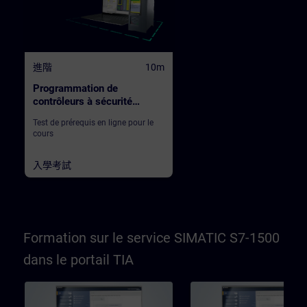
進階
10m
Programmation de
contrôleurs à sécurité
intégrée avec STEP 7 Safety
Test de prérequis en ligne pour le
dans TIA Portal
cours
入學考試
Formation sur le service SIMATIC S7-1500
dans le portail TIA