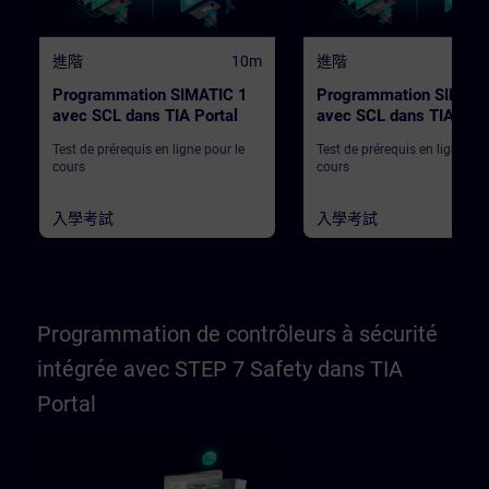
進階
10m
進階
Programmation SIMATIC 1
Programmation SIMATI
avec SCL dans TIA Portal
avec SCL dans TIA Port
Test de prérequis en ligne pour le
Test de prérequis en ligne pou
cours
cours
入學考試
入學考試
Programmation de contrôleurs à sécurité
intégrée avec STEP 7 Safety dans TIA
Portal