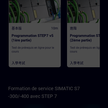
基本版
10m
進階
Programmation STEP7 v5
Programmation STEP7
(1ère partie)
(2ème partie)
Test de prérequis en ligne pour le
Test de prérequis en ligne pou
cours
cours
入學考試
入學考試
Formation de service SIMATIC S7
-300/-400 avec STEP 7