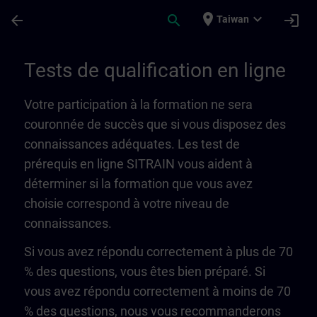
頁面已載入
跳至主要內容
place
expand_more
arrow_back
search
login
Taiwan
Tests de qualification en ligne | SITRAIN
Tests de qualification en ligne
Votre participation à la formation ne sera
couronnée de succès que si vous disposez des
connaissances adéquates. Les test de
prérequis en ligne SITRAIN vous aident à
déterminer si la formation que vous avez
choisie correspond à votre niveau de
connaissances.
Si vous avez répondu correctement à plus de 70
% des questions, vous êtes bien préparé. Si
vous avez répondu correctement à moins de 70
% des questions, nous vous recommanderons