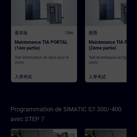
基本版
10m
進階
Maintenance TIA PORTAL
Maintenance TIA PORT
(1ère partie)
(2ème partie)
Test d'évaluation en ligne pour le
Test de prérequis en ligne pou
cours
cours
入學考試
入學考試
Programmation de SIMATIC S7-300/-400
avec STEP 7