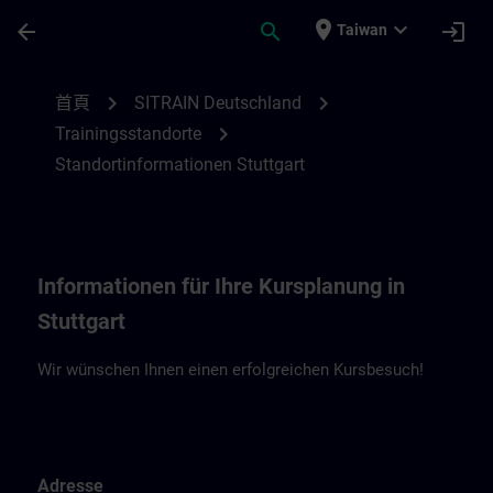
頁面已載入
跳至主要內容
place
expand_more
arrow_back
search
login
Taiwan
Standortinformationen Stuttgart | SITRAI
chevron_right
chevron_right
首頁
SITRAIN Deutschland
chevron_right
Trainingsstandorte
Standortinformationen Stuttgart
Informationen für Ihre Kursplanung in
Stuttgart
Wir wünschen Ihnen einen erfolgreichen Kursbesuch!
Adresse