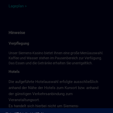
L
a
ge
p
la
n
>
Hinweise
Verpflegung
Unser Siemens-Kasino bietet Ihnen eine große Menüauswahl.
Kaffee und Wasser stehen im Pausenbereich zur Verfügung.
Das Essen und die Getränke erhalten Sie unentgeltlich.
Hotels
Die aufgeführte Hotelauswahl erfolgte ausschließlich
anhand der Nähe der Hotels zum Kursort bzw. anhand
der günstigen Verkehrsanbindung zum
Veranstaltungsort.
Es handelt sich hierbei nicht um Siemens-
Vertragshotels, daher können wir für die Qualität der