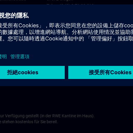
Tel.: +49 (0) 2 71-33 810
Best Western Park Hotel >
Haus Patmos
Hotel & Gästehaus
Köln
Patmosweg 60
57078 Siegen
Tel.: +49 (0) 2 71 7 700 960
ns.com
Haus Patmos >
zur Verfügung gestellt (in der RWE Kantine im Haus).
 stehen kostenlos für Sie bereit.