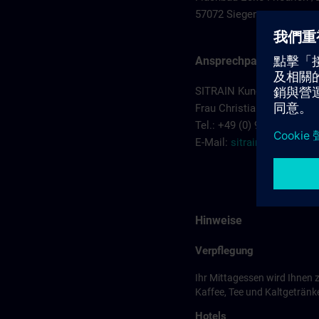
57072 Siegen
Ansprechpartner
SITRAIN Kundenberatung 
Frau Christiane Kruczyk
Tel.: +49 (0) 911/895-7575
E-Mail:
sitrain.de@sieme
Hinweise
Verpflegung
Ihr Mittagessen wird Ihnen 
Kaffee, Tee und Kaltgetränke
Hotels