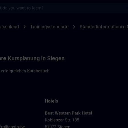
s
en Siegen | SITRAIN
chevron_right
chevron_right
utschland
Trainingsstandorte
Standortinformationen 
hre Kursplanung in Siegen
 erfolgreichen Kursbesuch!
Hotels
Best Western Park Hotel
Koblenzer Str. 135
Emilienstraße
57072 Siegen