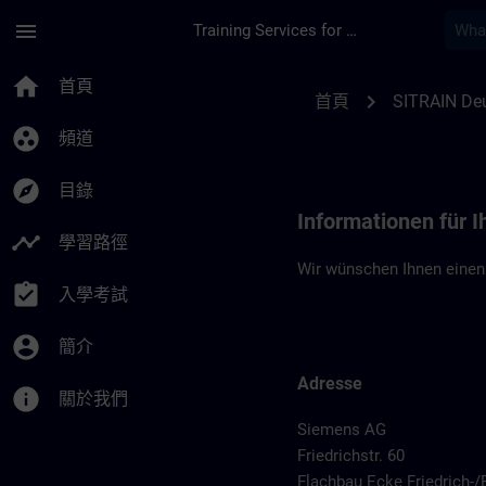
頁面已載入
跳至主要內容
menu
Training Services for Digital Industries
Standortinformation
home
首頁
chevron_right
首頁
SITRAIN De
group_work
頻道
explore
目錄
Informationen für I
timeline
學習路徑
Wir wünschen Ihnen einen
assignment_turned_in
入學考試
account_circle
簡介
Adresse
info
關於我們
Siemens AG
Friedrichstr. 60
Flachbau Ecke Friedrich-/