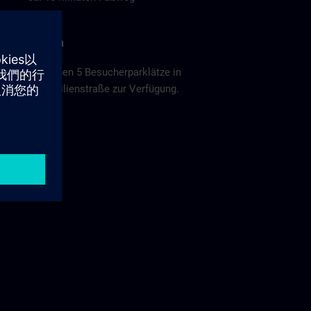
Parken
Es stehen 5 Besucherparklätze in
der Emilienstraße zur Verfügung.