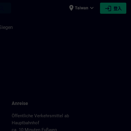
place
expand_more
login
earch
Taiwan
登入
Siegen
Anreise
Öffentliche Verkehrsmittel ab
Hauptbahnhof
ca. 10 Minuten Fußweg