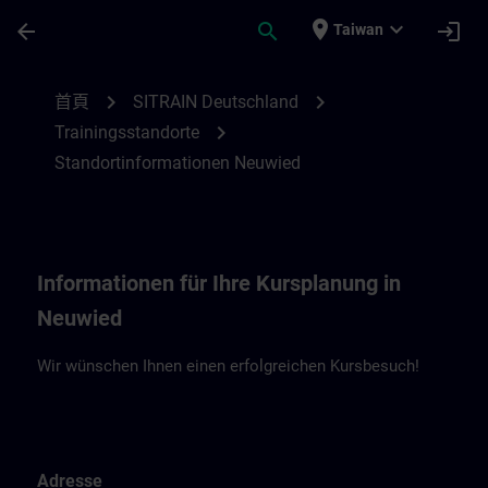
頁面已載入
跳至主要內容
place
expand_more
arrow_back
search
login
Taiwan
Standortinformationen Neuwied | SITRAI
chevron_right
chevron_right
首頁
SITRAIN Deutschland
chevron_right
Trainingsstandorte
Standortinformationen Neuwied
Informationen für Ihre Kursplanung in
Neuwied
Wir wünschen Ihnen einen erfolgreichen Kursbesuch!
Adresse