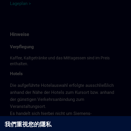
Lageplan >
Hinweise
Verpflegung
Kaffee, Kaltgetränke und das Mittagessen sind im Preis
enthalten.
Hotels
Die aufgeführte Hotelauswahl erfolgte ausschließlich
anhand der Nähe der Hotels zum Kursort bzw. anhand
der günstigen Verkehrsanbindung zum
Veranstaltungsort.
Es handelt sich hierbei nicht um Siemens-
Vertragshotels, daher können wir für die Qualität der
Hotels keine Gewähr übernehmen.