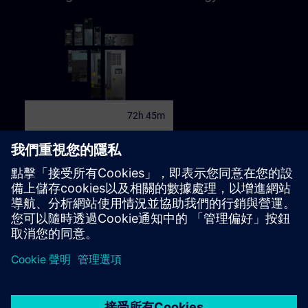
72h 45m
Fail-safe SINAMICS S120
parametrisering
Leerpad voor programmeur,
commissioningpersoneel,
engineering, servicepersoneel,
onderhoudspersoneel
學習路徑