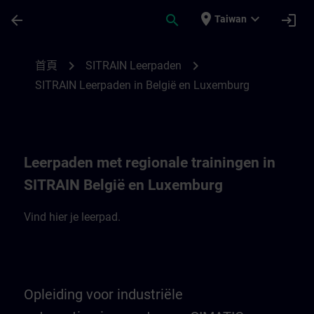
頁面已載入
跳至主要內容
place
expand_more
arrow_back
search
login
Taiwan
SITRAIN leerpaden in België en Luxembur
chevron_right
chevron_right
首頁
SITRAIN Leerpaden
SITRAIN Leerpaden in België en Luxemburg
Leerpaden met regionale trainingen in
SITRAIN België en Luxemburg
Vind hier je leerpad.
Opleiding voor industriële