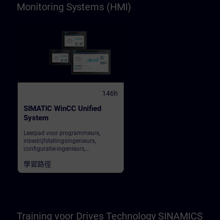
Monitoring Systems (HMI)
146h
SIMATIC WinCC Unified
System
Leerpad voor programmeurs,
inbedrijfstellingsingenieurs,
configuratie-ingenieurs,
servicepersoneel,
學習路徑
onderhoudspersoneel, operators
Training voor Drives Technology SINAMICS