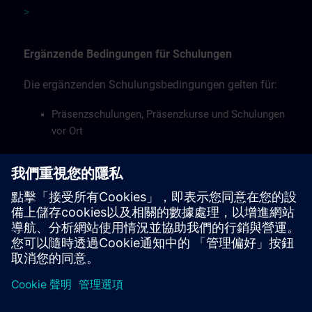
>
Ergänzende Bedingungen für Schulungen
Die ergänzenden Schulungsbedingungen gelten für:
Präsenzschulungen, Präsenzkurse und Schulungen
vor Ort
Live-Online-Schulungen per Fernzugriff
Workshop-Schulungen.
Die ergänzenden Schulungsbedingungen finden Sie
hier >