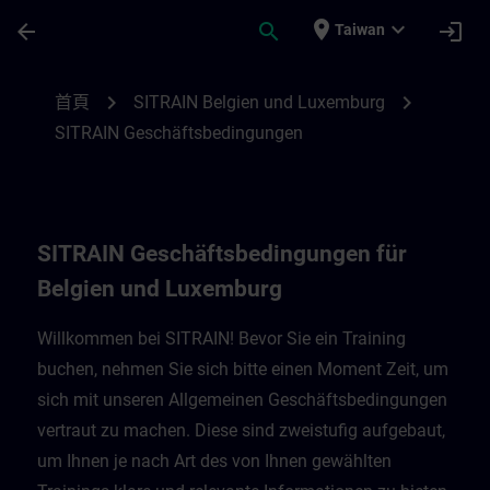
頁面已載入
跳至主要內容
place
expand_more
arrow_back
search
login
Taiwan
SITRAIN Geschäftsbedingungen für Belgi
chevron_right
chevron_right
首頁
SITRAIN Belgien und Luxemburg
SITRAIN Geschäftsbedingungen
SITRAIN Geschäftsbedingungen für
Belgien und Luxemburg
Willkommen bei SITRAIN! Bevor Sie ein Training
buchen, nehmen Sie sich bitte einen Moment Zeit, um
sich mit unseren Allgemeinen Geschäftsbedingungen
vertraut zu machen. Diese sind zweistufig aufgebaut,
um Ihnen je nach Art des von Ihnen gewählten