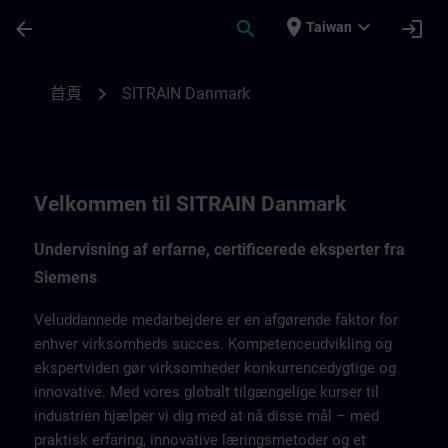
頁面已載入
跳至主要內容
place
expand_more
arrow_back
search
login
Taiwan
SITRAIN Danmark | SITRAIN
chevron_right
首頁
SITRAIN Danmark
Velkommen til SITRAIN Danmark
Undervisning af erfarne, certificerede eksperter fra
Siemens
Veluddannede medarbejdere er en afgørende faktor for
enhver virksomheds succes. Kompetenceudvikling og
ekspertviden gør virksomheder konkurrencedygtige og
innovative. Med vores globalt tilgængelige kurser til
industrien hjælper vi dig med at nå disse mål – med
praktisk erfaring, innovative læringsmetoder og et