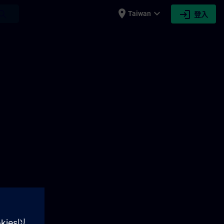
place
expand_more
login
earch
Taiwan
登入