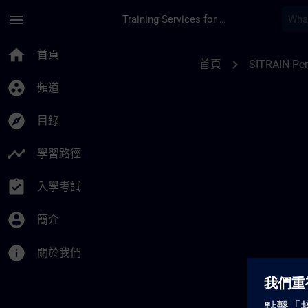
頁面已載入
跳至主要內容
menu
Training Services for Digital Industries
SITRAIN Percursos 
home
首頁
chevron_right
首頁
SITRAIN Pe
group_work
頻道
explore
目錄
timeline
學習路徑
assignment_turned_in
入學考試
account_circle
簡介
info
關於我們