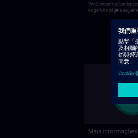
Você encontrará endereço
viagem na página seguint
Mais informações