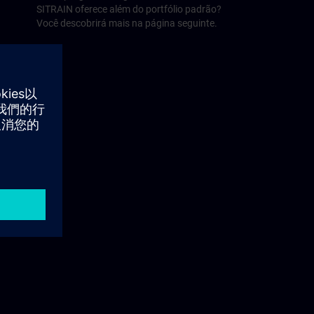
SITRAIN oferece além do portfólio padrão?
Você descobrirá mais na página seguinte.