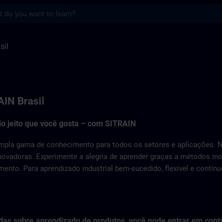
s
TRAIN
sil
IN Brasil
do jeito que você gosta – com SITRAIN
pla gama de conhecimento para todos os setores e aplicações. N
novadoras. Experimente a alegria de aprender graças a métodos i
mento. Para aprendizado industrial bem-sucedido, flexível e contínu
das sobre aprendizado de produtos, você pode entrar em cont