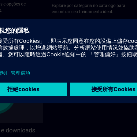
s e opções de
Explore por categoria no catálogo para
e.
encontrar seu treinamento ideal.
 e downloads