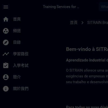
頁面已載入
跳至主要內容
menu
Training Services for Digital Industries
SITRAIN Brasil | SI
home
首頁
chevron_right
首頁
SITRAIN Bra
group_work
頻道
explore
目錄
Bem-vindo à SITRA
timeline
學習路徑
Aprendizado industrial 
assignment_turned_in
入學考試
O SITRAIN oferece uma am
account_circle
exigências de empresas i
簡介
seu trabalho e desenvolvi
info
關於我們
Para todas as suas dúvi