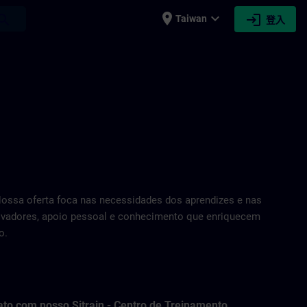
place
expand_more
login
earch
Taiwan
登入
ossa oferta foca nas necessidades dos aprendizes e nas
novadores, apoio pessoal e conhecimento que enriquecem
o.
ato com nosso Sitrain - Centro de Treinamento