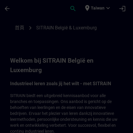
頁面已載入
跳至主要內容
place
expand_more
arrow_back
search
login
Taiwan
SITRAIN België en Luxemburg | SITRAIN
chevron_right
首頁
SITRAIN België & Luxemburg
Welkom bij SITRAIN België en
Luxemburg
Industrieel leren zoals jij het wilt - met SITRAIN
SITRAIN biedt een uitgebreid kennisaanbod voor alle
branches en toepassingen. Ons aanbod is gericht op de
behoeften van leerlingen en de eisen van innovatieve
bedrijven. Ervaar het plezier van leren dankzij innovatieve
leermethoden, persoonlijke ondersteuning en kennis die uw
werk en ontwikkeling verbetert. Voor succesvol, flexibel en
continu industrieel leren.