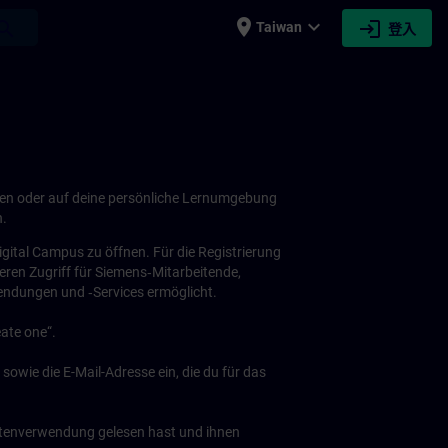
place
expand_more
login
earch
Taiwan
登入
hen oder auf deine persönliche Lernumgebung
n.
ital Campus zu öffnen. Für die Registrierung
eren Zugriff für Siemens‑Mitarbeitende,
ndungen und ‑Services ermöglicht.
eate one“.
owie die E-Mail-Adresse ein, die du für das
atenverwendung gelesen hast und ihnen