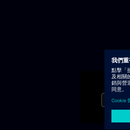
Pla
Vid