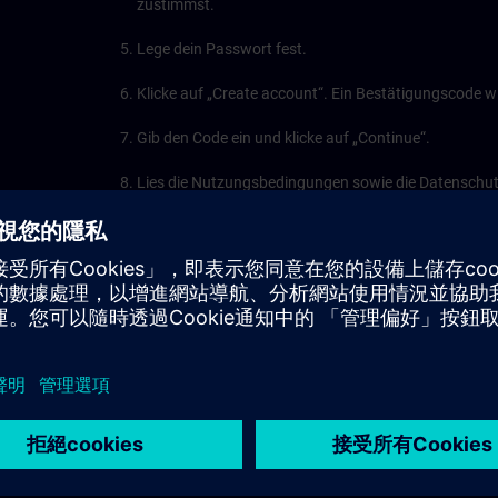
zustimmst.
Lege dein Passwort fest.
Klicke auf „Create account“. Ein Bestätigungscode w
Gib den Code ein und klicke auf „Continue“.
Lies die Nutzungsbedingungen sowie die Datenschutz
Fertig! Dein Konto ist nun erstellt.
y
eo