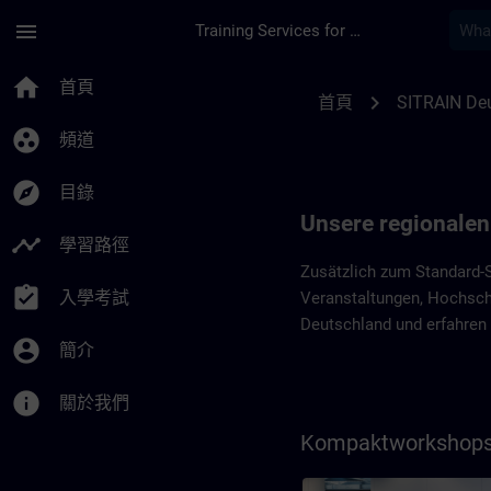
頁面已載入
跳至主要內容
menu
Training Services for Digital Industries
Regionale Programm
home
首頁
chevron_right
首頁
SITRAIN De
group_work
頻道
explore
目錄
Unsere regionale
timeline
學習路徑
Zusätzlich zum Standard-S
assignment_turned_in
入學考試
Veranstaltungen, Hochschu
Deutschland und erfahren 
account_circle
簡介
info
關於我們
Kompaktworkshops 