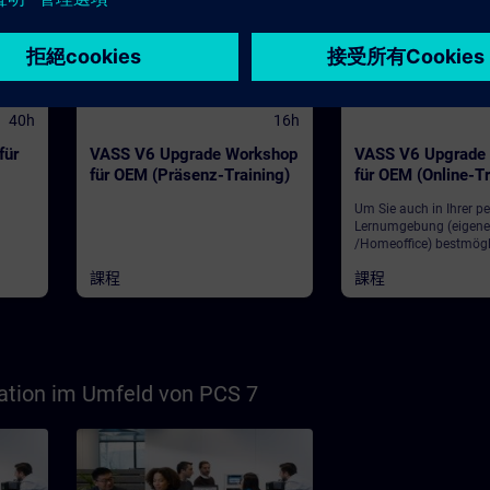
Sprach- und Leistungsumfang der
Structured Control Language (SCL)-
Entwicklungsumgebung. Während
des Trainings werden Sie eigene
einfache SCL-Programme erstellen,
in Betrieb nehmen und testen. An
Ende des Trainings werden Sie
40h
16h
zusätzlich komplexe
Datenverarbeitung und
für
VASS V6 Upgrade Workshop
VASS V6 Upgrade
Berechnungen mit der
für OEM (Präsenz-Training)
für OEM (Online-Tr
Programmiersprache SCL erstellen
können. Weiterhin werden Sie
Um Sie auch in Ihrer p
verschiedene
Lernumgebung (eigene
Diagnosemöglichkeiten in SCL-
/Homeoffice) bestmögl
Bausteinen kennen lernen und
und optimal schulen z
durchführen können.
課程
課程
haben wir ausgewählte
für Sie in Form eines di
Online-Trainings umgese
Theorievorträgen unser
Fachreferenten vermitte
unter Zuhilfenahme un
virtuellen Lernumgebun
tion im Umfeld von PCS 7
praktische Übungen, p
vollumfänglich die in 
Lernzielen beschrieben
Trainingsinhalte. In u
virtuellen Klassenzimm
Ihnen unser Fachrefer