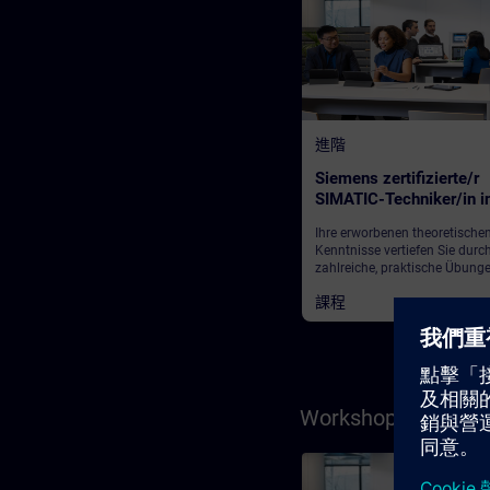
進階
Siemens zertifizierte/r
SIMATIC-Techniker/in i
Portal / kompakt (Präs
Ihre erworbenen theoretische
Test)
Kenntnisse vertiefen Sie durc
zahlreiche, praktische Übung
einem SIMATIC Anlagenmodel
課程
dem Sie auch die Prüfung abl
Dieses besteht aus einem
Automatisierungssystem SIM
S7-1500, Dezentraler Peripher
200SP, Touchpanel TP700, An
SINAMICS G120 und einem
Bandmodell.
Workshops zum VA