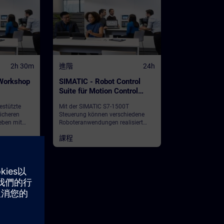
2h 30m
進階
24h
 Workshop
SIMATIC - Robot Control
Suite für Motion Control
Experten (Präsenz-Training)
estützte
Mit der SIMATIC S7-1500T
sicheren
Steuerung können verschiedene
eben mit
Roboteranwendungen realisiert
Assistant
werden. In diesem Kurs lernen Sie
課程
d. Der
das Technologieobjekt Kinematik
nen eine
im TIA Portal kennen und lernen
in den Safety
dieses sowohl mit PLC Open
d Startdrive
Befehlen, als auch mit
l, um
Standardapplikationen aus der
 effizient
SIMATIC Robot Control Suite zu
en Ihrer
programmieren.
zu können.