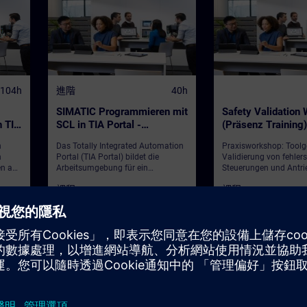
104h
進階
40h
SIMATIC Programmieren mit
Safety Validation
n TIA
SCL in TIA Portal -
(Präsenz Training)
enz-
KombiKurs SCL1+2
n
Das Totally Integrated Automation
Praxisworkshop: Toolg
(Präsenz-Training)
h
Portal (TIA Portal) bildet die
Validierung von fehler
en an
Arbeitsumgebung für ein
Steuerungen und Antri
l, an
durchgängiges Engineering mit
dem Safety Validation 
課程
課程
egen.
SIMATIC STEP 7 und SIMATIC
und Startdrive Advance
WinCC. Entscheiden Sie sich für
Workshop vermittelt Ih
ATIC
diesen Kurs, wenn Sie SIMATIC S7
praktische Einführung 
ie ET
mit Hilfe einer höheren
Validation Assistant un
trieb
Programmiersprache
Advanced im TIA Porta
programmieren wollen. Anhand
damit systematisch und
von einfachen Beispielen
die Sicherheitsfunktion
SS Standard der Volkswagen AG
verdeutlichen wir Ihnen die Vorteile,
Maschinen validieren 
die Ihnen eine höhere
Programmiersprache bietet. Der
Kurs vermittelt die Basis des