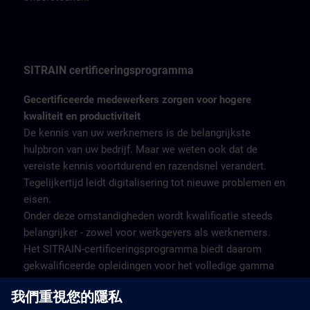
SITRAIN certificeringsprogramma
Gecertificeerde medewerkers zorgen voor hogere
kwaliteit en productiviteit
De kennis van uw werknemers is de belangrijkste
hulpbron van uw bedrijf. Maar we weten ook dat de
vereiste kennis voortdurend en razendsnel verandert.
Tegelijkertijd leidt digitalisering tot nieuwe problemen en
eisen.
Onder deze omstandigheden wordt kwalificatie steeds
belangrijker - zowel voor werkgevers als werknemers.
Het SITRAIN-certificeringsprogramma biedt daarom
gekwalificeerde opleidingen voor het volledige gamma
industriële producten en oplossingen van Siemens, met
aansluitende certificering om de verworven kennis te