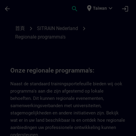
頁面已載入
跳至主要內容
place
expand_more
arrow_back
search
login
Taiwan
Regionale programma's van SITRAIN Nede
chevron_right
chevron_right
首頁
SITRAIN Nederland
Regionale programma's
Onze regionale programma's:
Naast de standaard trainingsportefeuille bieden wij ook
programma's aan die zijn afgestemd op lokale
behoeften. Dit kunnen regionale evenementen,
samenwerkingsverbanden met universiteiten,
stagemogelijkheden en andere initiatieven zijn. Bekijk
wat er in uw land beschikbaar is en ontdek hoe regionale
aanbiedingen uw professionele ontwikkeling kunnen
ondersteunen.