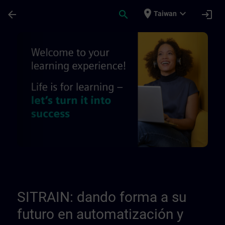
頁面已載入
跳至主要內容
place
expand_more
arrow_back
search
login
Taiwan
Quiénes somos - Páginas de información r
SITRAIN: dando forma a su
futuro en automatización y