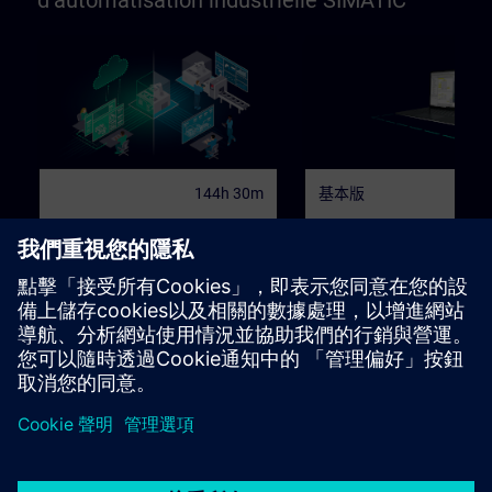
d’automatisation industrielle SIMATIC
144h 30m
基本版
32
Formation de Programmeur
SIMATIC S7 Safety :
SIMATIC basée sur le TIA
Technologie de sécurit
Portal
intégrée base sur le TI
Parcours d’apprentissage pour les
Parcours de formation pour
Portal
programmeurs, ingénieurs de mise
programmeurs, ingénieurs,
en service et planificateurs de
techniciens de mise en servic
projet
personnel de maintenance
學習路徑
學習路徑