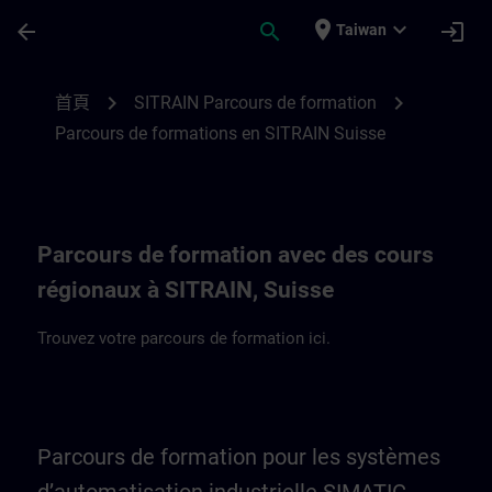
頁面已載入
跳至主要內容
place
expand_more
arrow_back
search
login
Taiwan
Parcours de formation en Suisse et au Lie
chevron_right
chevron_right
首頁
SITRAIN Parcours de formation
Parcours de formations en SITRAIN Suisse
Parcours de formation avec des cours
régionaux à SITRAIN, Suisse
Trouvez votre parcours de formation ici.
Parcours de formation pour les systèmes