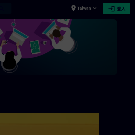
place
expand_more
login
earch
Taiwan
登入