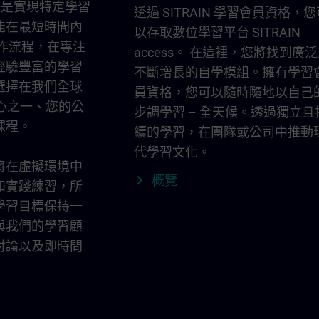
動""是實現特定學習
透過 SITRAIN 學習會員資格，
能在最短時間內
以存取數位學習平台 SITRAIN
工作流程，在專注
access。 在這裡，您將找到廣
經驗豐富的學習
不斷增長的自學模組。擁有學習
選擇在我們全球
員資格，您可以隨時隨地以自己
中心之一、您的公
步調學習 – 全天候。透過獨立且
課程。
續的學習，在團隊或公司中推動
代學習文化。
將在虛擬環境中
概覽
和實踐練習，所
學習目標保持一
與我們的學習顧
討論以及即時問