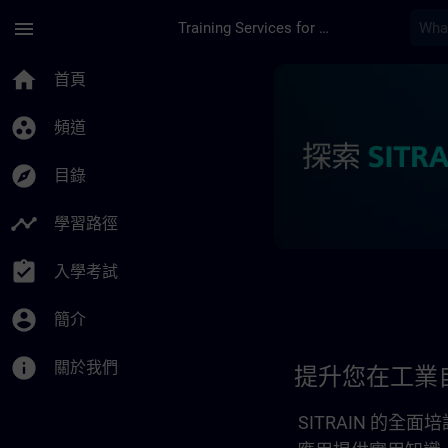
頁面已載入
跳至主要內容
menu
Training Services for Digital Industries
提升您在工業自動化方面
home
首頁
group_work
頻道
explore
目錄
timeline
學習路徑
assignment_turned_in
入學考試
account_circle
簡介
info
關於我們
提升您在工業
SITRAIN 的