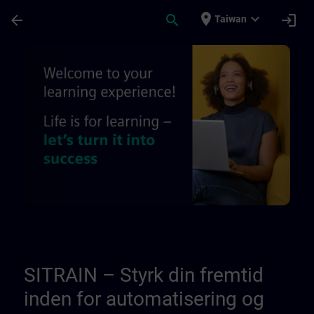
頁面已載入
跳至主要內容
place
expand_more
arrow_back
search
login
Taiwan
Om os - Regionale informationssider | SI
SITRAIN – Styrk din fremtid
inden for automatisering og