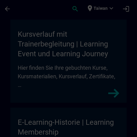
頁面已載入
跳至主要內容
place
expand_more
arrow_back
search
login
Taiwan
My Training | SITRAIN
Kursverlauf mit
Trainerbegleitung | Learning
Event und Learning Journey
Hier finden Sie Ihre gebuchten Kurse,
Kursmaterialien, Kursverlauf, Zertifikate,
…
E-Learning-Historie | Learning
Membership