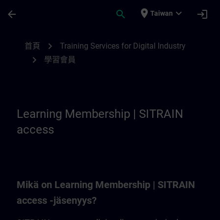
頁面已載入
跳至主要內容
place
expand_more
arrow_back
search
login
Taiwan
Learning Membership | SITRAIN
chevron_right
首頁
Training Services for Digital Industry
chevron_right
學習會員
Learning Membership | SITRAIN
access
Mikä on Learning Membership | SITRAIN
access -jäsenyys?