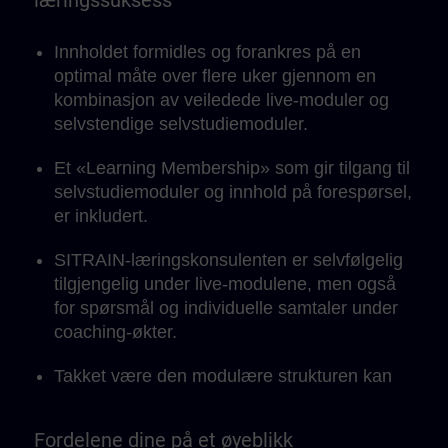
læringssuksess
Innholdet formidles og forankres på en
optimal måte over flere uker gjennom en
kombinasjon av veiledede live-moduler og
selvstendige selvstudiemoduler.
Et «Learning Membership» som gir tilgang til
selvstudiemoduler og innhold på forespørsel,
er inkludert.
SITRAIN-læringskonsulenten er selvfølgelig
tilgjengelig under live-modulene, men også
for spørsmål og individuelle samtaler under
coaching-økter.
Takket være den modulære strukturen kan
læringsenhetene integreres perfekt i det
daglige arbeidet og tilpasses ditt eget
Fordelene dine på et øyeblikk