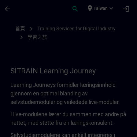
頁面已載入
跳至主要內容
place
expand_more
arrow_back
search
login
Taiwan
Learning Journey | SITRAIN
chevron_right
首頁
Training Services for Digital Industry
chevron_right
學習之旅
SITRAIN Learning Journey
Learning Journeys formidler læringsinnhold
gjennom en optimal blanding av
selvstudiemoduler og veiledede live-moduler.
I live-modulene lærer du sammen med andre på
nettet, med støtte fra en læringskonsulent.
Selvstudiemodulene kan enkelt integreres i