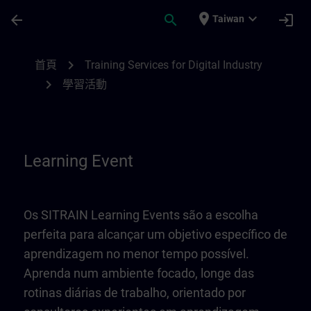
頁面已載入
跳至主要內容
place
expand_more
arrow_back
search
login
Taiwan
Learning Event | SITRAIN
chevron_right
首頁
Training Services for Digital Industry
chevron_right
學習活動
Learning Event
Os SITRAIN Learning Events são a escolha
perfeita para alcançar um objetivo específico de
aprendizagem no menor tempo possível.
Aprenda num ambiente focado, longe das
rotinas diárias de trabalho, orientado por