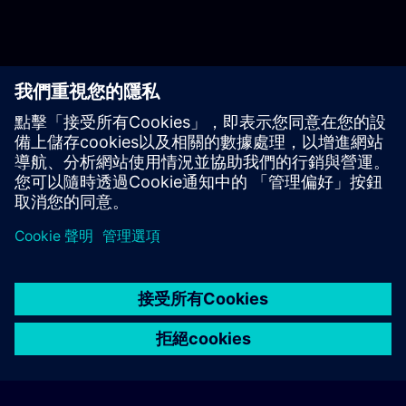
Play
Video
© Siemens AG 2026
home
group_work
explore
timeline
more_horiz
Corporate Information
Cookie Notice
使用條款& 隱私權政策
首頁
頻道
目錄
學習路徑
更多
聯絡