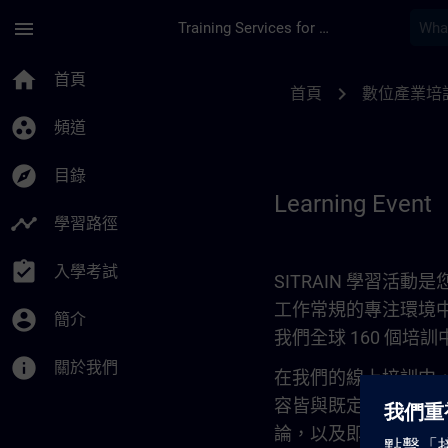
頁面已載入
跳至主要內容
menu
Training Services for Digital Industries
Learning Event | SI
home
首頁
chevron_right
首頁
數位產業培
group_work
頻道
explore
目錄
Learning Event
timeline
學習路徑
assignment_turned_in
入學考試
SITRAIN 學習
工作常規的專注環境
account_circle
簡介
我們全球 160 個
info
關於我們
在我們的線上培訓中
容皆與既定的學習目
論，以及即時問答環