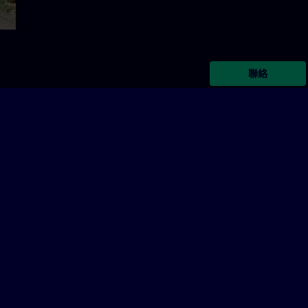
聯絡
在整個理論課程期間隨時為您提供協助。
心，或是在貴公司內部皆可。
線