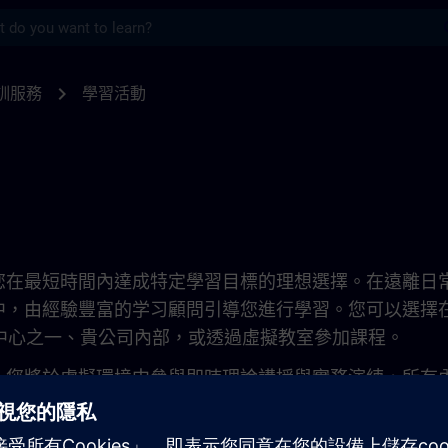
s
TRAIN
chevron_right
訓服務
學習活動
活動是您在最短時間內達成特定學習目標的理想選擇。在遠離日
中，由經驗豐富的学习顧問引導您進行學習。您可以選擇
培訓中心之一、貴公司內部，或透過虛擬教室參加課程。
，您將於虛擬環境中參與即時理論講授與實務演練，所有
標緊密對應。這些課程包含與學習顧問的直接互動、小組
節。