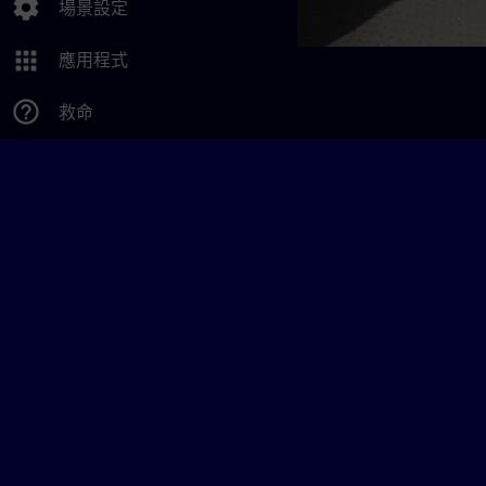
settings
場景設定
apps
應用程式
help_outline
救命
快速、精簡且有系
您將在最短時間內達
在遠離日常工作的專
SITRAIN Learning
透過在新常態下的學