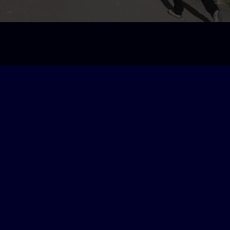
統地累積知識
成既定的學習目標。學習顧問將引導您完成實作練習，並
屬學習環境中專注學習：無論是透過線上課程、在培訓中
 Event – 線上培訓
習，您既能享受我們實體課程一貫的優質教學，又能兼顧