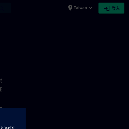
place
expand_more
login
earch
Taiwan
登入
常
在
內
討