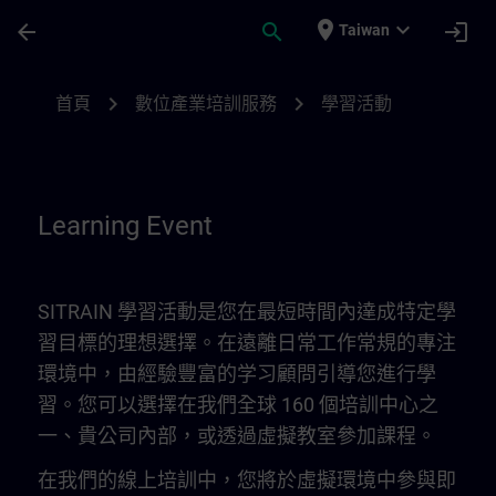
頁面已載入
跳至主要內容
place
expand_more
arrow_back
search
login
Taiwan
Learning Event | SITRAIN
chevron_right
chevron_right
首頁
數位產業培訓服務
學習活動
Learning Event
SITRAIN 學習活動是您在最短時間內達成特定學
習目標的理想選擇。在遠離日常工作常規的專注
環境中，由經驗豐富的学习顧問引導您進行學
習。您可以選擇在我們全球 160 個培訓中心之
一、貴公司內部，或透過虛擬教室參加課程。
在我們的線上培訓中，您將於虛擬環境中參與即