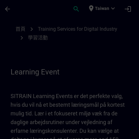
頁面已載入
跳至主要內容
place
expand_more
arrow_back
search
login
Taiwan
Learning Event | SITRAIN
chevron_right
首頁
Training Services for Digital Industry
chevron_right
學習活動
Learning Event
SITRAIN Learning Events er det perfekte valg,
hvis du vil nå et bestemt læringsmål på kortest
mulig tid. Lær i et fokuseret miljø væk fra de
daglige arbejdsrutiner under vejledning af
erfarne læringskonsulenter. Du kan vælge at