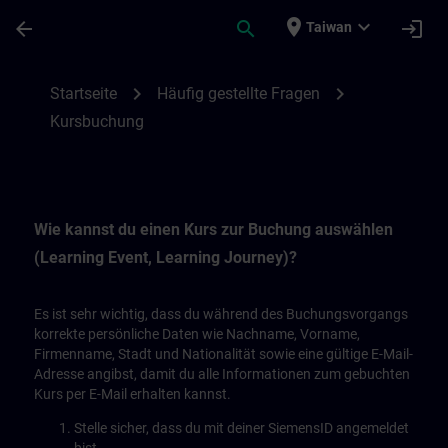
頁面已載入
跳至主要內容
place
expand_more
arrow_back
search
login
Taiwan
Kursbuchung | SITRAIN
chevron_right
chevron_right
Startseite
Häufig gestellte Fragen
Kursbuchung
Wie kannst du einen Kurs zur Buchung auswählen
(Learning Event, Learning Journey)?
Es ist sehr wichtig, dass du während des Buchungsvorgangs
korrekte persönliche Daten wie Nachname, Vorname,
Firmenname, Stadt und Nationalität sowie eine gültige E-Mail-
Adresse angibst, damit du alle Informationen zum gebuchten
Kurs per E-Mail erhalten kannst.
Stelle sicher, dass du mit deiner SiemensID angemeldet