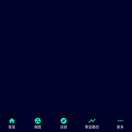
© Siemens AG 2026
home
group_work
explore
timeline
more_horiz
Corporate Information
Cookie Notice
使用條款& 隱私權政策
首頁
頻道
目錄
學習路徑
更多