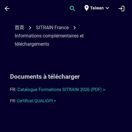
頁面已載入
跳至主要內容
place
expand_more
arrow_back
search
login
Taiwan
Informations complémentaires et télécha
chevron_right
chevron_right
首頁
SITRAIN France
Informations complémentaires et
téléchargements
Documents à télécharger
FR:
Cata
l
og
ue
Forma
t
ions
SITRAIN
2026
(PDF) >
FR:
Certificat QUALIOPI >