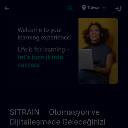
頁面已載入
跳至主要內容
place
expand_more
arrow_back
search
login
Taiwan
Hakkımızda - Bölgesel bilgi sayfaları | SI
SITRAIN – Otomasyon ve
Dijitalleşmede Geleceğinizi