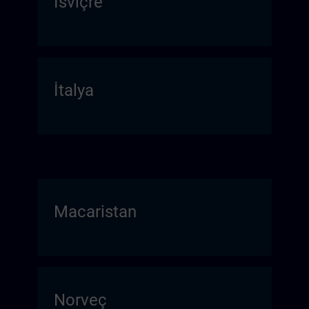
İsviçre
İtalya
Macaristan
Norveç