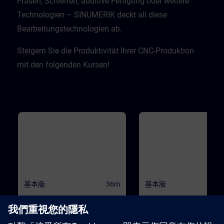
Fräsen, Schleifen, additive Fertigung oder weitere
Technologien – SINUMERIK deckt all diese
Bearbeitungstechnologien ab.​
Steigern Sie die Produktivität Ihrer CNC-Produktion
mit den folgenden Kursen!
基本版
36m
基本版
SINUMERIK - Fundamental
SINUMERIK - Part
Principles of machining with
Programming
SINUMERIK Operate