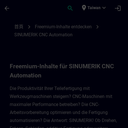
頁面已載入
跳至主要內容
place
expand_more
arrow_back
search
login
Taiwan
Freemium-Inhalte für SINUMERIK CNC Au
chevron_right
chevron_right
首頁
Freemium-Inhalte entdecken
SINUMERIK CNC Automation
Freemium-Inhalte für SINUMERIK CNC
Automation
Die Produktivität Ihrer Teilefertigung mit
Werkzeugmaschinen steigern? CNC-Maschinen mit
maximaler Performance betreiben? Die CNC-
Arbeitsvorbereitung optimieren und die Fertigung
automatisieren? Die Antwort: SINUMERIK! Ob Drehen,